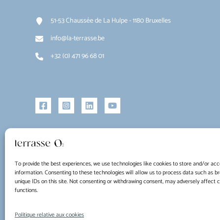
51-53 Chaussée de La Hulpe - 1180 Bruxelles
info@la-terrasse.be
+32 (0) 471 96 68 01
To provide the best experiences, we use technologies like cookies to store and/or acc
information. Consenting to these technologies will allow us to process data such as b
unique IDs on this site. Not consenting or withdrawing consent, may adversely affect 
functions.
Copyright © 2026 La Terrasse O2
Politique relative aux cookies