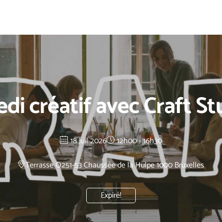
di créatif avec Craft St
18 Juil 2026
12h00 - 16h30
Terrasse O2
51-53 Chaussée de la Hulpe 1000 Bruxelles
Expiré!