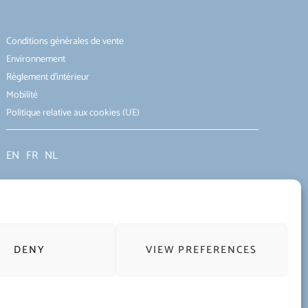
Conditions générales de vente
Environnement
Règlement d’intérieur
Mobilité
Politique relative aux cookies (UE)
EN
FR
NL
DENY
VIEW PREFERENCES
Terms of use of the website and protection of personal data