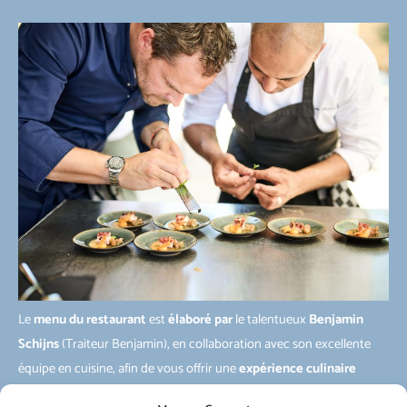
Le
menu du restaurant
est
élaboré par
le talentueux
Benjamin
Schijns
(Traiteur Benjamin), en collaboration avec son excellente
équipe en cuisine, afin de vous offrir une
expérience culinaire
unique et raffinée
.