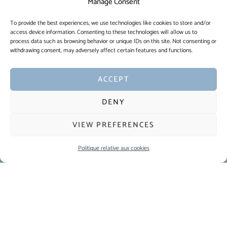
Manage Consent
RÉSERVER UNE TABLE
To provide the best experiences, we use technologies like cookies to store and/or
access device information. Consenting to these technologies will allow us to
process data such as browsing behavior or unique IDs on this site. Not consenting or
withdrawing consent, may adversely affect certain features and functions.
ACCEPT
DENY
VIEW PREFERENCES
Politique relative aux cookies
51-53 Chaussée de La Hulpe - 1180 Bruxelles