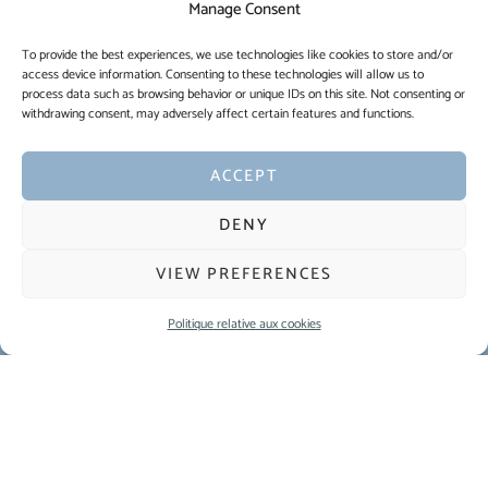
équipé
(écrans, prises électriques, microphones), notre espace est
Manage Consent
conçu pour vous offrir
une expérience professionnelle optimale
To provide the best experiences, we use technologies like cookies to store and/or
tout en profitant de
l’atmosphère unique
du lieu.
access device information. Consenting to these technologies will allow us to
process data such as browsing behavior or unique IDs on this site. Not consenting or
withdrawing consent, may adversely affect certain features and functions.
SÉMINAIRE
ACCEPT
DENY
VIEW PREFERENCES
Politique relative aux cookies