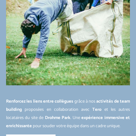
Renforcez les liens entre collègues
grâce à nos
activités de team
building
proposées en collaboration avec
Tero
et les autres
locataires du site de
Drohme Park
. Une
expérience immersive et
enrichissante
pour souder votre équipe dans un cadre unique.