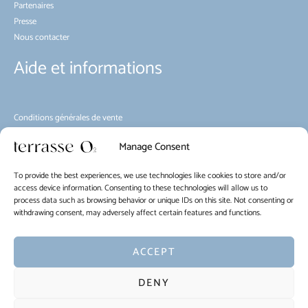
Partenaires
Presse
Nous contacter
Aide et informations
Conditions générales de vente
Environnement
Manage Consent
Règlement d’intérieur
Mobilité
To provide the best experiences, we use technologies like cookies to store and/or
Politique relative aux cookies (UE)
access device information. Consenting to these technologies will allow us to
process data such as browsing behavior or unique IDs on this site. Not consenting or
withdrawing consent, may adversely affect certain features and functions.
EN
FR
NL
ACCEPT
Copyright © 2026 La Terrasse O2
DENY
Terms of use of the website and protection of personal data