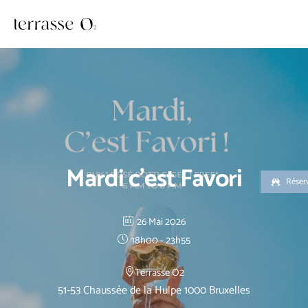
Aller
au
contenu
Mardi c’est Favori
Réser
26 Mai 2026
18h00 - 23h55
Terrasse O2
51-53 Chaussée de la Hulpe 1000 Bruxelles