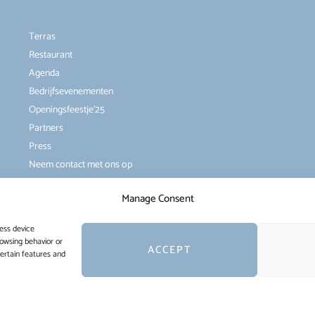
Terras
Restaurant
Agenda
Bedrijfsevenementen
Openingsfeestje’25
Partners
Press
Neem contact met ons op
Manage Consent
ess device
rowsing behavior or
ACCEPT
certain features and