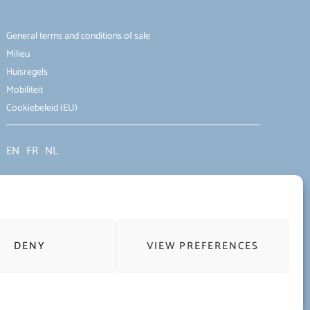
General terms and conditions of sale
Milieu
Huisregels
Mobiliteit
Cookiebeleid (EU)
EN
FR
NL
DENY
VIEW PREFERENCES
Terms of use of the website and protection of personal data