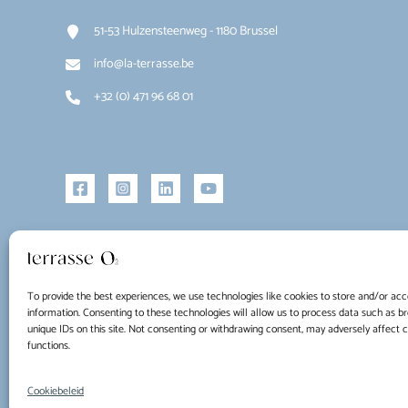
51-53 Hulzensteenweg - 1180 Brussel
info@la-terrasse.be
+32 (0) 471 96 68 01
To provide the best experiences, we use technologies like cookies to store and/or acc
information. Consenting to these technologies will allow us to process data such as b
unique IDs on this site. Not consenting or withdrawing consent, may adversely affect 
functions.
Copyright © 2026 La Terrasse O2
Cookiebeleid