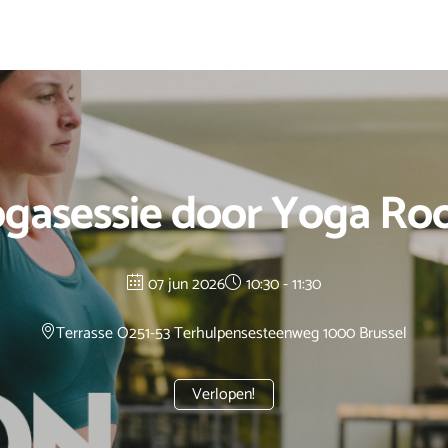
gasessie door Yoga R
07 jun 2026
10:30 - 11:30
Terrasse O2
51-53 Terhulpensesteenweg 1000 Brussel
Verlopen!