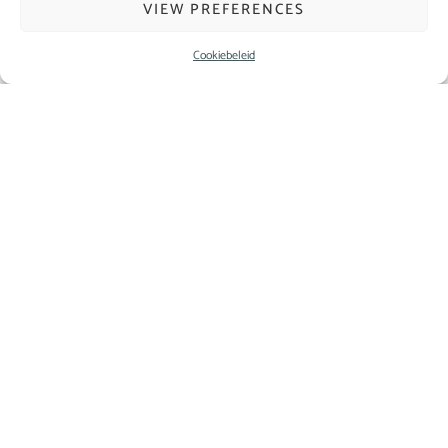
VIEW PREFERENCES
Reserveringen voor het restaurant na 18:00 uur voor dezelfde
avond moeten online worden gemaakt.
Cookiebeleid
Alle reserveringen worden per e-mail of sms bevestigd.
Wij danken u bij voorbaat voor uw reservering.
51-53 Hulzensteenweg - 1180 Brussel
info@la-terrasse.be
+32 (0) 471 96 68 01