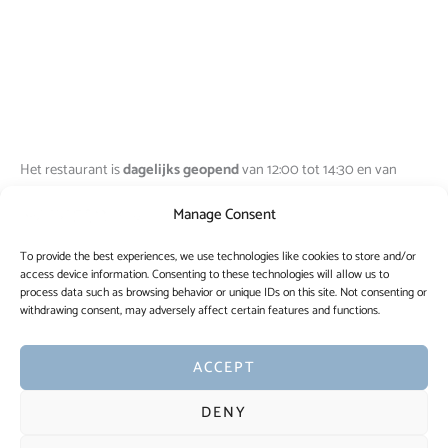
Het restaurant is
dagelijks geopend
van 12:00 tot 14:30 en van
19:00 tot 22:30 van 15 mei tot 20 juli.
Manage Consent
Tafels worden na 15 minuten vrijgemaakt zonder nieuws van uw.
To provide the best experiences, we use technologies like cookies to store and/or
access device information. Consenting to these technologies will allow us to
Geen aparte rekening.
process data such as browsing behavior or unique IDs on this site. Not consenting or
withdrawing consent, may adversely affect certain features and functions.
Onder de 18 jaar geen toegang na 18:00 uur
(ook niet in het
restaurant).
ACCEPT
Alle reserveringen
worden gemaakt in overeenstemming met de
DENY
toegangsvoorwaarden & huisregels
.