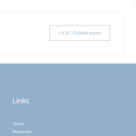
+ iCal / Outlook export
Links
Terras
Restaurant