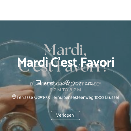
Mardi C’est Favori
19 mei 2026
18:00 - 23:55
Terrasse O2
51-53 Terhulpensesteenweg 1000 Brussel
Verlopen!