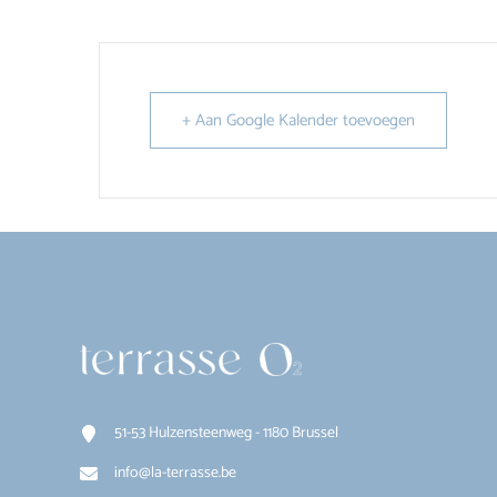
+ Aan Google Kalender toevoegen
51-53 Hulzensteenweg - 1180 Brussel
info@la-terrasse.be