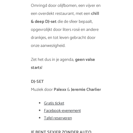
Omringd door olijfbomen, een vijver en
een overdekt restaurant, met een
chill
& deep DJ-set
die de sfeer bepaalt,
opgevrolijkt door liters rosé en andere
drankjes, en tot leven gebracht door
onze aanwezigheid.
Zet het dus in je agenda,
geen valse
starts
!
DJ-SET
Muziek door
Palexx
&
Jeremie Charlier
Gratis ticket
Facebook-evenement
Tafel reserveren
JE BENT SEXIER ZONDER AUTO