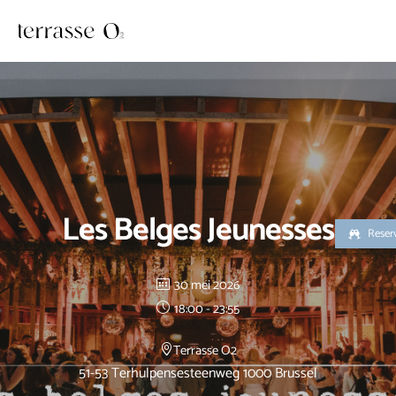
Ga
naar
de
inhoud
Les Belges Jeunesses
Reser
30 mei 2026
18:00 - 23:55
Terrasse O2
51-53 Terhulpensesteenweg 1000 Brussel