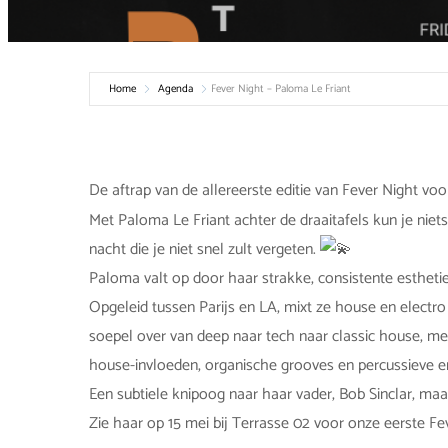
Home
Agenda
Fever Night – Paloma Le Friant
De aftrap van de allereerste editie van Fever Night vo
Met Paloma Le Friant achter de draaitafels kun je niet
nacht die je niet snel zult vergeten.
Paloma valt op door haar strakke, consistente esthetie
Opgeleid tussen Parijs en LA, mixt ze house en electro
soepel over van deep naar tech naar classic house, met
house-invloeden, organische grooves en percussieve e
Een subtiele knipoog naar haar vader, Bob Sinclar, maar
Zie haar op 15 mei bij Terrasse 02 voor onze eerste Fe