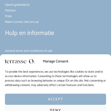
Openingsfeestje’25
Partners
Press
Neem contact met ons op
Hulp en informatie
General terms and conditions of sale
Milieu
Manage Consent
Huisregels
Mobiliteit
To provide the best experiences, we use technologies like cookies to store and/or
Cookiebeleid (EU)
access device information. Consenting to these technologies will allow us to
process data such as browsing behavior or unique IDs on this site. Not consenting or
withdrawing consent, may adversely affect certain features and functions.
EN
FR
NL
ACCEPT
Copyright © 2026 La Terrasse O2
DENY